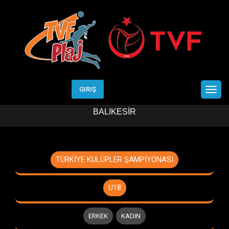
Etkinlik Detay
Anasayfa
TÜRKİYE KULÜPLER ŞAMPİYONASI ->
BALIKESİR