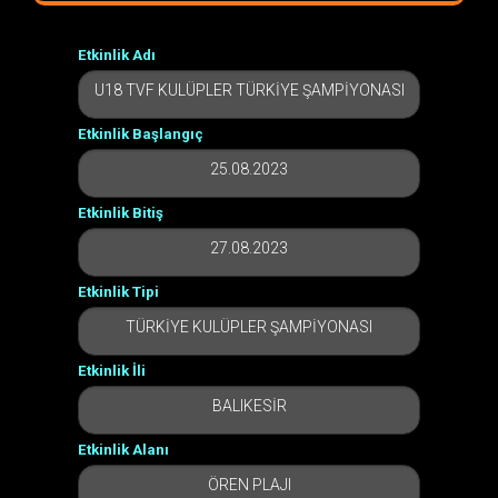
Etkinlik Adı
U18 TVF KULÜPLER TÜRKİYE ŞAMPİYONASI
Etkinlik Başlangıç
25.08.2023
Etkinlik Bitiş
27.08.2023
Etkinlik Tipi
TÜRKİYE KULÜPLER ŞAMPİYONASI
Etkinlik İli
BALIKESİR
Etkinlik Alanı
ÖREN PLAJI